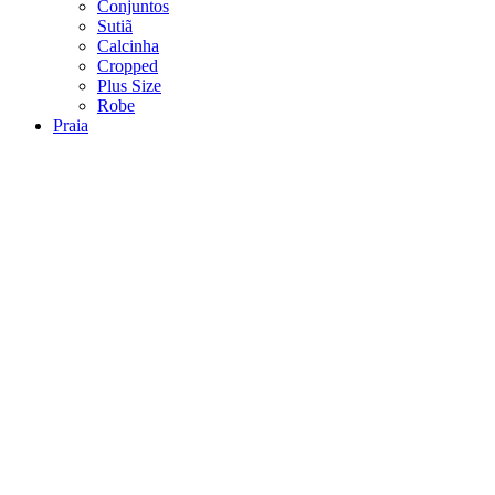
Conjuntos
Sutiã
Calcinha
Cropped
Plus Size
Robe
Praia