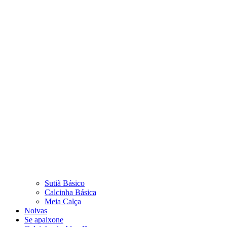
Sutiã Básico
Calcinha Básica
Meia Calça
Noivas
Se apaixone