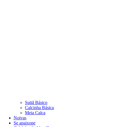
Sutiã Básico
Calcinha Básica
Meia Calça
Noivas
Se apaixone