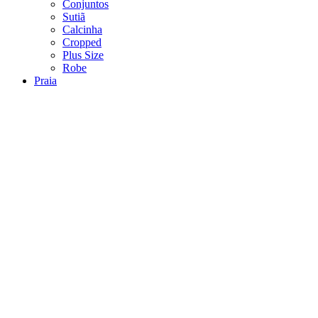
Conjuntos
Sutiã
Calcinha
Cropped
Plus Size
Robe
Praia