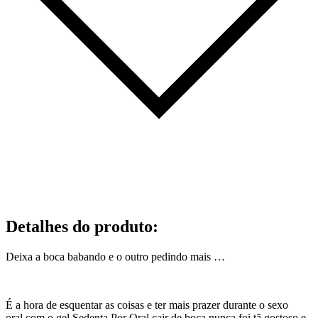
Detalhes do produto
:
Deixa a boca babando e o outro pedindo mais …
É a hora de esquentar as coisas e ter mais prazer durante o sexo
oral,com o gel Sedenta Por Oral cair de boca nunca foi tã gostoso e